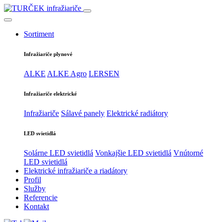
Sortiment
Infražiariče plynové
ALKE
ALKE Agro
LERSEN
Infražiariče elektrické
Infražiariče
Sálavé panely
Elektrické radiátory
LED svietidlá
Solárne LED svietidlá
Vonkajšie LED svietidlá
Vnútorné
LED svietidlá
Elektrické infražiariče a riadátory
Profil
Služby
Referencie
Kontakt