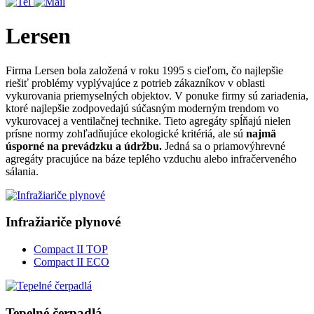
Lersen
Firma Lersen bola založená v roku 1995 s cieľom, čo najlepšie
riešiť problémy vyplývajúce z potrieb zákazníkov v oblasti
vykurovania priemyselných objektov. V ponuke firmy sú zariadenia,
ktoré najlepšie zodpovedajú súčasným moderným trendom vo
vykurovacej a ventilačnej technike. Tieto agregáty spĺňajú nielen
prísne normy zohľadňujúce ekologické kritériá, ale sú
najmä
úsporné na prevádzku a údržbu.
Jedná sa o priamovýhrevné
agregáty pracujúce na báze teplého vzduchu alebo infračerveného
sálania.
Infražiariče plynové
Compact II TOP
Compact II ECO
Tepelné čerpadlá