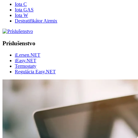
Iota C
Iota GAS
Iota W
Destratifikátor Airmix
Príslušenstvo
iLersen.NET
iEasy.NET
Termostaty
Regulácia Easy.NET