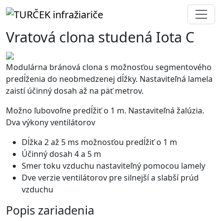
Vratová clona studená Iota C
Modulárna bránová clona s možnosťou segmentového
predĺženia do neobmedzenej dĺžky. Nastaviteľná lamela
zaistí účinný dosah až na päť metrov.
Možno ľubovoľne predĺžiť o 1 m. Nastaviteľná žalúzia.
Dva výkony ventilátorov
Dĺžka 2 až 5 ms možnosťou predĺžiť o 1 m
Účinný dosah 4 a 5 m
Smer toku vzduchu nastaviteľný pomocou lamely
Dve verzie ventilátorov pre silnejší a slabší prúd
vzduchu
Popis zariadenia