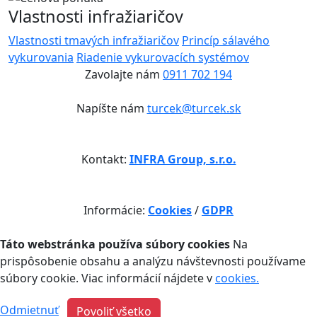
Vlastnosti infražiaričov
Vlastnosti tmavých infražiaričov
Princíp sálavého
vykurovania
Riadenie vykurovacích systémov
Zavolajte nám
0911 702 194
Napíšte nám
turcek@turcek.sk
Kontakt:
INFRA Group, s.r.o.
Informácie:
Cookies
/
GDPR
Táto webstránka používa súbory cookies
Na
prispôsobenie obsahu a analýzu návštevnosti používame
súbory cookie. Viac informácií nájdete v
cookies.
Odmietnuť
Povoliť všetko