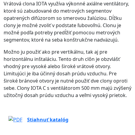
Vrátová clona IOTA využíva výkonné axiálne ventilátory,
ktoré sú zabudované do metrových segmentov
opatrených difúzorom so smerovou žalúziou. Dĺžku
clony je možné zvoliť v podstate ľubovoľnú. Clonu je
možné podľa potreby predĺžiť pomocou metrových
segmentov, ktoré na seba konštrukčne nadväzujú.
Možno ju použiť ako pre vertikálnu, tak aj pre
horizontálnu inštaláciu. Tento druh clôn je obzvlášť
vhodný pre vysoké alebo široké vrátové otvory.
Limitujúci je iba účinný dosah prúdu vzduchu. Pre
široké bránové otvory je nutné použiť dve clony oproti
sebe. Clony IOTA C s ventilátorom 500 mm majú zvýšený
užitočný dosah prúdu vzduchu a veľmi vysoký prietok.
Stiahnuť katalóg