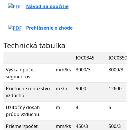
Návod na použitie
Prehlásenie o zhode
Technická tabuľka
IOC0345
IOC0350
Výška / počet
mm/ks
3000/3
3000/3
segmentov
Prietočné množstvo
m3/h
9000
12600
vzduchu
Užitočný dosah
m
4
5
prúdu vzduchu
Priemer/počet
mm/ks
450/3
500/3