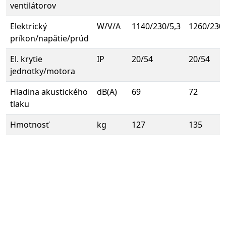
ventilátorov
Elektrický
W/V/A
1140/230/5,3
1260/230/
príkon/napätie/prúd
El. krytie
IP
20/54
20/54
jednotky/motora
Hladina akustického
dB(A)
69
72
tlaku
Hmotnosť
kg
127
135