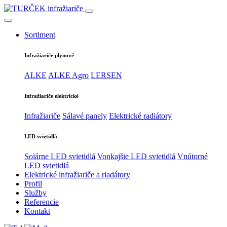
Sortiment
Infražiariče plynové
ALKE
ALKE Agro
LERSEN
Infražiariče elektrické
Infražiariče
Sálavé panely
Elektrické radiátory
LED svietidlá
Solárne LED svietidlá
Vonkajšie LED svietidlá
Vnútorné
LED svietidlá
Elektrické infražiariče a riadátory
Profil
Služby
Referencie
Kontakt